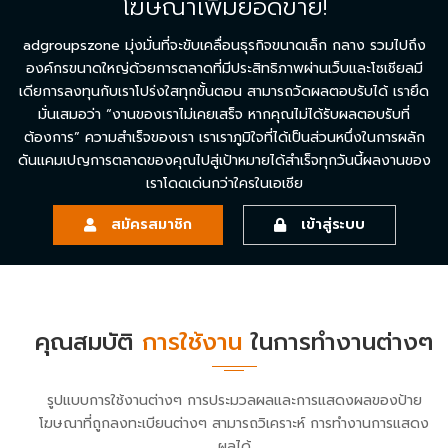
โฆษณาเพิ่มยอดขาย!
adgroupszone มุ่งมั่นที่จะขับเคลื่อนธุรกิจขนาดเล็ก กลาง รวมไปถึง
องค์กรขนาดใหญ่ด้วยการตลาดที่มีประสิทธิภาพผ่านเว็บและโซเชียลมี
เดียการลงทุนกับเราโปร่งใสทุกขั้นตอน สามารถวัดผลตอบรับได้ เรายึด
มั่นเสมอว่า “งานของเราไม่เคยเสร็จ หากคุณไม่ได้รับผลตอบรับที่
ต้องการ” ความสำเร็จของเรา เราเราภูมิใจที่ได้เป็นส่วนหนึ่งในการผลัก
ดันแคมเปญการตลาดของคุณไปสู่เป้าหมายได้สำเร็จทุกวันนี้ผลงานของ
เราโดดเด่นกว่าใครในเอเชีย
สมัครสมาชิก
เข้าสู่ระบบ
คุณสมบัติ
การใช้งาน
ในการทำงานต่างๆ
รูปแบบการใช้งานต่างๆ การประมวลผลและการแสดงผลของป้าย
โฆษณาที่ถูกลงทะเบียนต่างๆ สามารถวิเคราะห์ การทำงานการแสดง
ผลได้