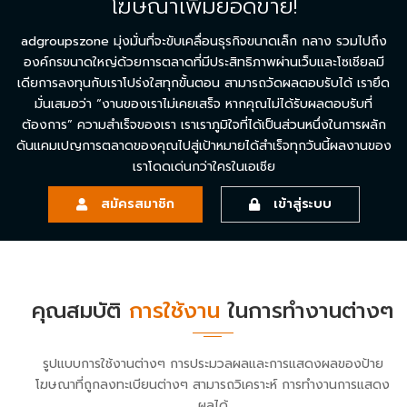
โฆษณาเพิ่มยอดขาย!
adgroupszone มุ่งมั่นที่จะขับเคลื่อนธุรกิจขนาดเล็ก กลาง รวมไปถึง
องค์กรขนาดใหญ่ด้วยการตลาดที่มีประสิทธิภาพผ่านเว็บและโซเชียลมี
เดียการลงทุนกับเราโปร่งใสทุกขั้นตอน สามารถวัดผลตอบรับได้ เรายึด
มั่นเสมอว่า “งานของเราไม่เคยเสร็จ หากคุณไม่ได้รับผลตอบรับที่
ต้องการ” ความสำเร็จของเรา เราเราภูมิใจที่ได้เป็นส่วนหนึ่งในการผลัก
ดันแคมเปญการตลาดของคุณไปสู่เป้าหมายได้สำเร็จทุกวันนี้ผลงานของ
เราโดดเด่นกว่าใครในเอเชีย
สมัครสมาชิก
เข้าสู่ระบบ
คุณสมบัติ
การใช้งาน
ในการทำงานต่างๆ
รูปแบบการใช้งานต่างๆ การประมวลผลและการแสดงผลของป้าย
โฆษณาที่ถูกลงทะเบียนต่างๆ สามารถวิเคราะห์ การทำงานการแสดง
ผลได้